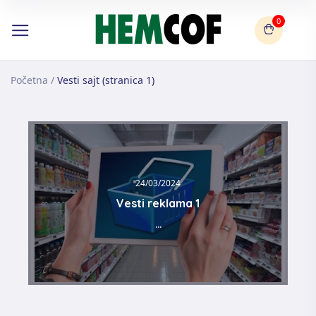
0
Početna
/
Vesti sajt (stranica 1)
24/03/2024
Vesti reklama 1
...