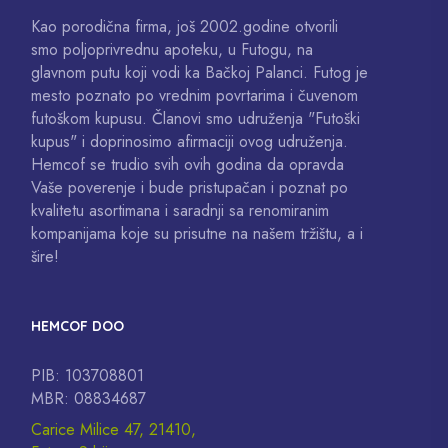
Kao porodična firma, još 2002.godine otvorili
smo poljoprivrednu apoteku, u Futogu, na
glavnom putu koji vodi ka Bačkoj Palanci. Futog je
mesto poznato po vrednim povrtarima i čuvenom
futoškom kupusu. Članovi smo udruženja "Futoški
kupus" i doprinosimo afirmaciji ovog udruženja.
Hemcof se trudio svih ovih godina da opravda
Vaše poverenje i bude pristupačan i poznat po
kvalitetu asortimana i saradnji sa renomiranim
kompanijama koje su prisutne na našem tržištu, a i
šire!
HEMCOF DOO
PIB: 103708801
MBR: 08834687
Carice Milice 47, 21410,