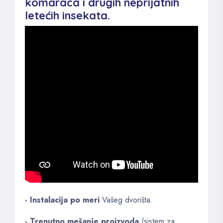
komaraca i drugih neprijatnih
letećih insekata.
- Instalacija po meri
Vašeg dvorišta.
- Trenutno mešanje proizvoda
(sistem za