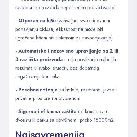
rastvaranje proizvoda neposredno pre aktivacije)
- Otporan na kišu
(zahvaljući svakodnevnom
ponavljanju ciklusa, efikasnost ne može biti
ugrožena kišom niti sistemom za navodnjavanje)
- Automatsko i nezavisno upravljanje sa 2 ili
3 različita proizvoda
u cilju postizanja najboljih
rezultata u svakoj situaciji, bez dodatnog
angažovanja korisnika
- Posebna rešenja
za hotele, restorane, javne i
privatne prostore na otvorenom
- Sigurna i efikasna zaštita
od komaraca u
dvorištu ili parku sa površinom i preko 15000m2
Najsavremenija