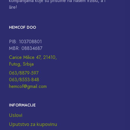
kompanijama koje su prisutne na našem tržištu, a i
šire!
HEMCOF DOO
PIB: 103708801
MBR: 08834687
Carice Milice 47, 21410,
Futog, Srbija
063/8879-597
063/8553-848
hemcof@gmail.com
INFORMACIJE
Uslovi
Uputstvo za kupovinu