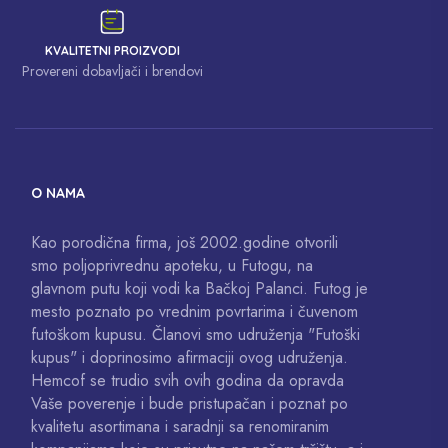
KVALITETNI PROIZVODI
Provereni dobavljači i brendovi
O NAMA
Kao porodična firma, još 2002.godine otvorili
smo poljoprivrednu apoteku, u Futogu, na
glavnom putu koji vodi ka Bačkoj Palanci. Futog je
mesto poznato po vrednim povrtarima i čuvenom
futoškom kupusu. Članovi smo udruženja "Futoški
kupus" i doprinosimo afirmaciji ovog udruženja.
Hemcof se trudio svih ovih godina da opravda
Vaše poverenje i bude pristupačan i poznat po
kvalitetu asortimana i saradnji sa renomiranim