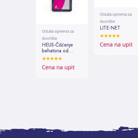
Ostala oprema za
dvorište
LITE-NET
Ostala oprema za
dvorište
Cena na upit
HEUS-Čišćenje
behatona od
gvožđa
Cena na upit