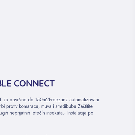
BLE CONNECT
 površine do 150m2Freezanz automatizovani
rbi protiv komaraca, muva i smrdibuba.Zaštitite
ih neprijatnih letećih insekata.- Instalacija po