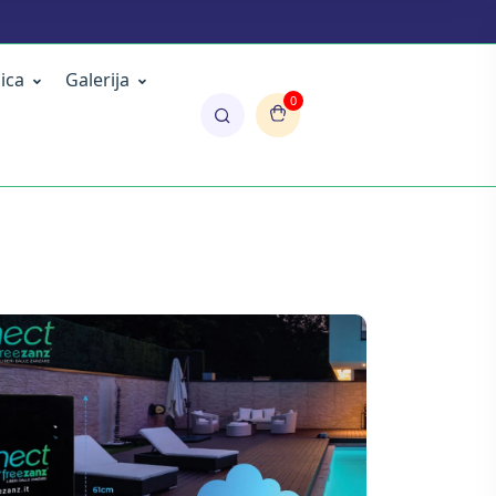
ica
Galerija
0