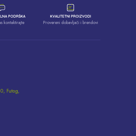
ALNA PODRŠKA
KVALITETNI PROIZVODI
 kontaktirajte
Provereni dobavljači i brendovi
10, Futog,