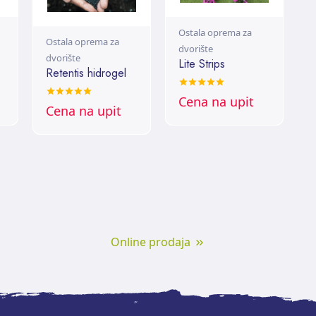
Ostala oprema za
Ostala oprema za
dvorište
dvorište
Lite Strips
Retentis hidrogel
Cena na upit
Cena na upit
Online prodaja