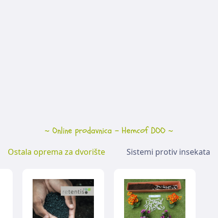
~ Online prodavnica - Hemcof DOO ~
Ostala oprema za dvorište
Sistemi protiv insekata