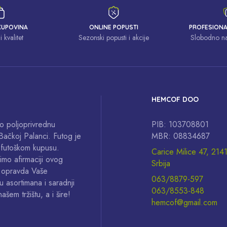
KUPOVINA
ONLINE POPUSTI
PROFESION
i kvalitet
Sezonski popusti i akcije
Slobodno nas
HEMCOF DOO
o poljoprivrednu
PIB: 103708801
Bačkoj Palanci. Futog je
MBR: 08834687
 futoškom kupusu.
Carice Milice 47, 214
imo afirmaciji ovog
Srbija
a opravda Vaše
063/8879-597
u asortimana i saradnji
063/8553-848
em tržištu, a i šire!
hemcof@gmail.com