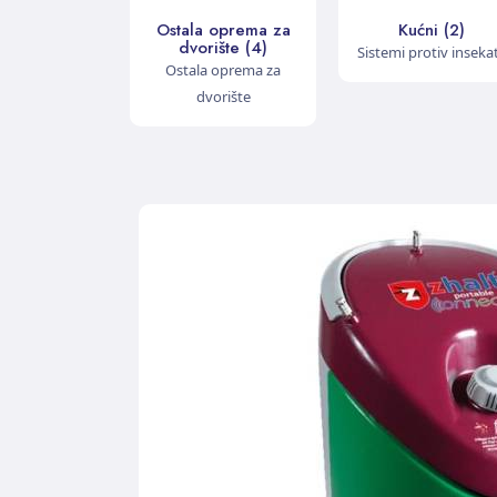
Ostala oprema za
Kućni (2)
dvorište (4)
Sistemi protiv inseka
Ostala oprema za
dvorište