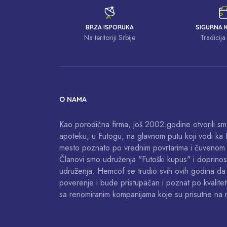
BRZA ISPORUKA
SIGURNA 
Na teritoriji Srbije
Tradicija 
O NAMA
Kao porodična firma, još 2002.godine otvorili sm
apoteku, u Futogu, na glavnom putu koji vodi ka 
mesto poznato po vrednim povrtarima i čuvenom
Članovi smo udruženja "Futoški kupus" i doprinos
udruženja. Hemcof se trudio svih ovih godina d
poverenje i bude pristupačan i poznat po kvalitet
sa renomiranim kompanijama koje su prisutne na naš