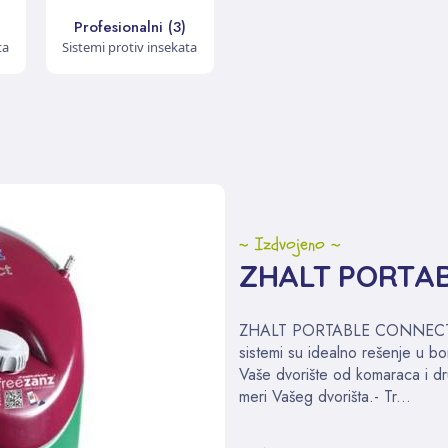
Profesionalni (3)
ta
Sistemi protiv insekata
~ Izdvojeno ~
ZHALT PORTA
ZHALT PORTABLE CONNECT za
sistemi su idealno rešenje u bo
Vaše dvorište od komaraca i drug
meri Vašeg dvorišta.- Tr...